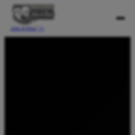
Julia & Elias
" />