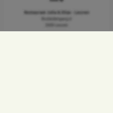
Restaurant Julia & Elias - Leuven
Busleidengang 6
3000 Leuven
Tel.: +32 16 88 37 99
E-mail:
info@juliaenelias.be